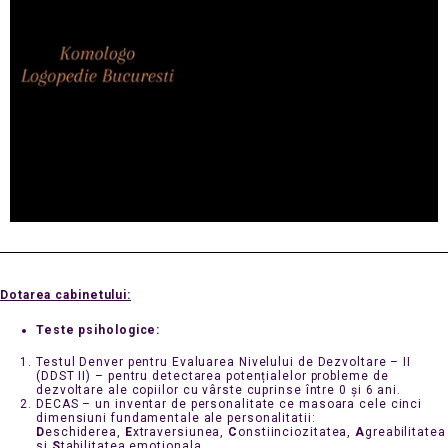
Dotarea cabinetului:
Teste psihologice:
Testul Denver pentru Evaluarea Nivelului de Dezvoltare – II
(DDST II) – pentru detectarea potențialelor probleme de
dezvoltare ale copiilor cu vârste cuprinse între 0 și 6 ani.
DECAS – un inventar de personalitate ce masoara cele cinci
dimensiuni fundamentale ale personalitatii:
D
eschiderea,
E
xtraversiunea,
C
onstiinciozitatea,
A
greabilitatea
si
S
tabilitatea emotionala.