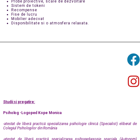
Probe proiective, scale de dezvoltare
Sistem de tokeni
Recompense
Fise de lucru
Mobilier adecvat
Disponibilitate si o atmosfera relaxata.
Studii si pregatire:
Psiholog -Logoped Kope Monica
-atestat de liberă practică specializarea psihologie clinică (Specialist) eliberat de
Colegiul Psihologilor din România
-atestat de liberă practică specializarea psihopedagogie speciala (Autonom)