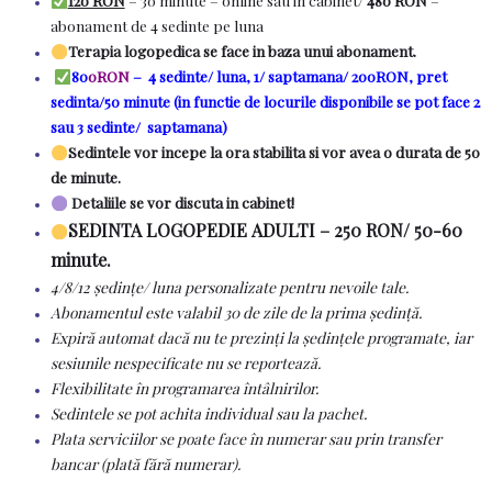
120 RON
– 30 minute – online sau in cabinet/
480 RON
–
abonament de 4 sedinte pe luna
Terapia logopedica se face in baza unui abonament.
80
0RON
– 4 sedinte/ luna, 1/ saptamana/ 200RON,
pret
sedinta/50 minute
(in functie de locurile disponibile se pot face 2
sau 3 sedinte/ saptamana)
Sedintele vor incepe la ora stabilita si vor avea o durata de 50
de minute.
Detaliile se vor discuta in cabinet!
SEDINTA LOGOPEDIE ADULTI – 250 RON/ 50-60
minute.
4/8/12 ședințe/ luna personalizate pentru nevoile tale.
Abonamentul este valabil 30 de zile de la prima ședință.
Expiră automat dacă nu te prezinți la ședințele programate, iar
sesiunile nespecificate nu se reportează.
Flexibilitate în programarea întâlnirilor.
Sedintele se pot achita individual sau la pachet.
Plata serviciilor se poate face în numerar sau prin transfer
bancar (plată fără numerar).