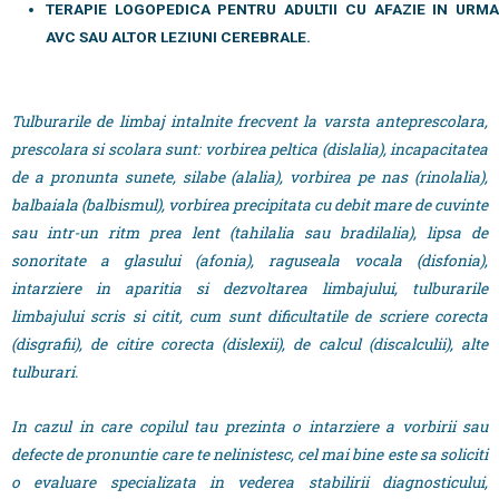
TERAPIE LOGOPEDICA PENTRU ADULTII CU AFAZIE IN URMA
AVC SAU ALTOR LEZIUNI CEREBRALE.
Tulburarile de limbaj intalnite frecvent la varsta anteprescolara,
prescolara si scolara sunt: vorbirea peltica (dislalia), incapacitatea
de a pronunta sunete, silabe (alalia), vorbirea pe nas (rinolalia),
balbaiala (balbismul), vorbirea precipitata cu debit mare de cuvinte
sau intr-un ritm prea lent (tahilalia sau bradilalia), lipsa de
sonoritate a glasului (afonia), raguseala vocala (disfonia),
intarziere in aparitia si dezvoltarea limbajului, tulburarile
limbajului scris si citit, cum sunt dificultatile de scriere corecta
(disgrafii), de citire corecta (dislexii), de calcul (discalculii), alte
tulburari.
In cazul in care copilul tau prezinta o intarziere a vorbirii sau
defecte de pronuntie care te nelinistesc, cel mai bine este sa soliciti
o evaluare specializata in vederea stabilirii diagnosticului,