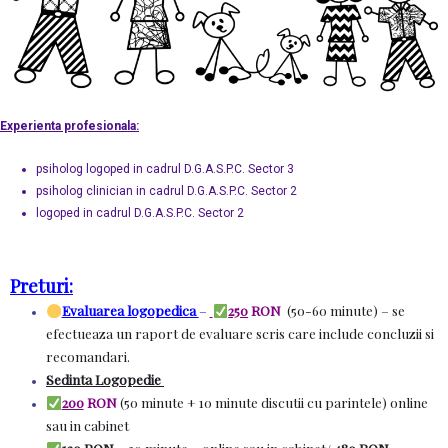
Experienta profesionala:
psiholog logoped in cadrul D.G.A.S.P.C. Sector 3
psiholog clinician in cadrul D.G.A.S.P.C. Sector 2
logoped in cadrul D.G.A.S.P.C. Sector 2
Preturi:
Evaluarea logopedica
–
250
RON
(50-60 minute) – se
efectueaza un raport de evaluare scris care include concluzii si
recomandari.
Sedinta Logopedie
200
RON
(50 minute + 10 minute discutii cu parintele) online
sau in cabinet