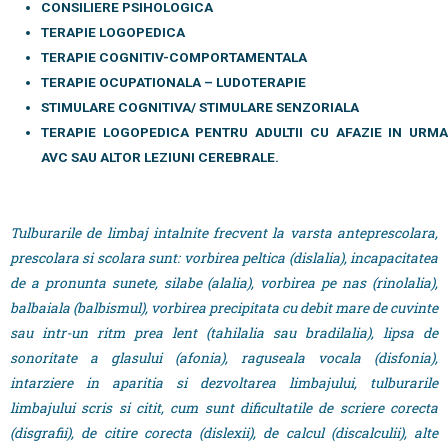
CONSILIERE PSIHOLOGICA
TERAPIE LOGOPEDICA
TERAPIE COGNITIV-COMPORTAMENTALA
TERAPIE OCUPATIONALA –
LUDOTERAPIE
STIMULARE COGNITIVA/ STIMULARE SENZORIALA
TERAPIE LOGOPEDICA PENTRU ADULTII CU AFAZIE IN URMA
AVC SAU ALTOR LEZIUNI CEREBRALE.
Tulburarile de limbaj intalnite frecvent la varsta anteprescolara,
prescolara si scolara sunt: vorbirea peltica (dislalia), incapacitatea
de a pronunta sunete, silabe (alalia), vorbirea pe nas (rinolalia),
balbaiala (balbismul), vorbirea precipitata cu debit mare de cuvinte
sau intr-un ritm prea lent (tahilalia sau bradilalia), lipsa de
sonoritate a glasului (afonia), raguseala vocala (disfonia),
intarziere in aparitia si dezvoltarea limbajului, tulburarile
limbajului scris si citit, cum sunt dificultatile de scriere corecta
(disgrafii), de citire corecta (dislexii), de calcul (discalculii), alte