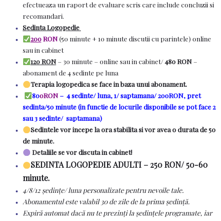
efectueaza un raport de evaluare scris care include concluzii si
recomandari.
Sedinta Logopedie
200
RON
(50 minute + 10 minute discutii cu parintele) online
sau in cabinet
120 RON
– 30 minute – online sau in cabinet/
480 RON
–
abonament de 4 sedinte pe luna
Terapia logopedica se face in baza unui abonament.
80
0RON
– 4 sedinte/ luna, 1/ saptamana/ 200RON,
pret
sedinta/50 minute
(in functie de locurile disponibile se pot face 2
sau 3 sedinte/ saptamana)
Sedintele vor incepe la ora stabilita si vor avea o durata de 50
de minute.
Detaliile se vor discuta in cabinet!
SEDINTA LOGOPEDIE ADULTI – 250 RON/ 50-60
minute.
4/8/12 ședințe/ luna personalizate pentru nevoile tale.
Abonamentul este valabil 30 de zile de la prima ședință.
Expiră automat dacă nu te prezinți la ședințele programate, iar