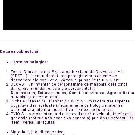
Dotarea cabinetului:
Teste psihologice:
Testul Denver pentru Evaluarea Nivelului de Dezvoltare – II
(DDST II) – pentru detectarea potențialelor probleme de
dezvoltare ale copiilor cu vârste cuprinse între 0 și 6 ani.
DECAS – un inventar de personalitate ce masoara cele cinci
dimensiuni fundamentale ale personalitatii:
D
eschiderea,
E
xtraversiunea,
C
onstiinciozitatea,
A
greabilitatea
si
S
tabilitatea emotionala.
Probele Flanker AC, Flanker AD si PON – masoara trei aspecte
cognitive des evaluate in examinarile psihologice: atentia
concentrata, atentia distributiva si viteza perceptiva.
EVIQ-S – o proba standard care evaluează nivelul de inteligenta
generala (aptitudinea cognitiva generala) prin doua categorii de
itemi: verbali si figurali
Materiale, jucarii educative