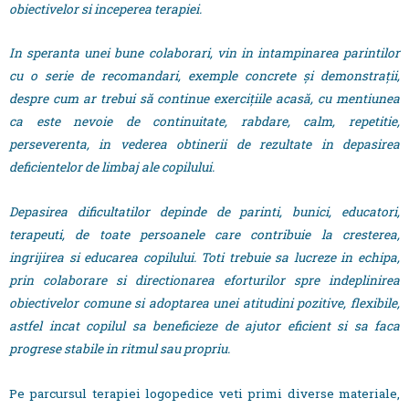
obiectivelor si inceperea terapiei.
In speranta unei bune colaborari, vin in intampinarea parintilor
cu o serie de recomandari, exemple concrete şi demonstraţii,
despre cum ar trebui să continue exerciţiile acasă, cu mentiunea
ca este nevoie de continuitate, rabdare, calm, repetitie,
perseverenta, in vederea obtinerii de rezultate in depasirea
deficientelor de limbaj ale copilului.
Depasirea dificultatilor depinde de parinti, bunici, educatori,
terapeuti, de toate persoanele care contribuie la cresterea,
ingrijirea si educarea copilului. Toti trebuie sa lucreze in echipa,
prin colaborare si directionarea eforturilor spre indeplinirea
obiectivelor comune si adoptarea unei atitudini pozitive, flexibile,
astfel incat copilul sa beneficieze de ajutor eficient si sa faca
progrese stabile in ritmul sau propriu.
Pe parcursul terapiei logopedice veti primi diverse materiale,